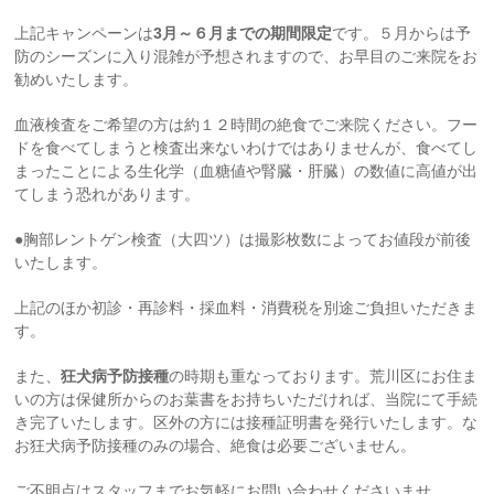
上記キャンペーンは
3月～６月までの期間限定
です。５月からは予
防のシーズンに入り混雑が予想されますので、お早目のご来院をお
勧めいたします。
血液検査をご希望の方は約１２時間の絶食でご来院ください。フー
ドを食べてしまうと検査出来ないわけではありませんが、食べてし
まったことによる生化学（血糖値や腎臓・肝臓）の数値に高値が出
てしまう恐れがあります。
●胸部レントゲン検査（大四ツ）は撮影枚数によってお値段が前後
いたします。
上記のほか初診・再診料・採血料・消費税を別途ご負担いただきま
す。
また、
狂犬病予防接種
の時期も重なっております。荒川区にお住ま
いの方は保健所からのお葉書をお持ちいただければ、当院にて手続
き完了いたします。区外の方には接種証明書を発行いたします。な
お狂犬病予防接種のみの場合、絶食は必要ございません。
ご不明点はスタッフまでお気軽にお問い合わせくださいませ。