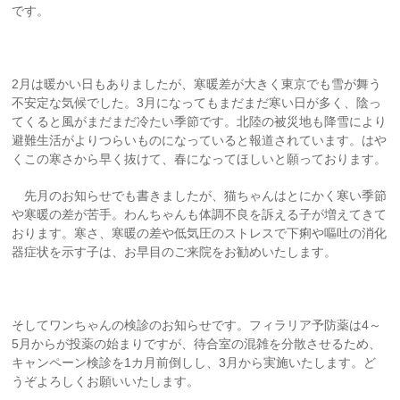
です。
2月は暖かい日もありましたが、寒暖差が大きく東京でも雪が舞う
不安定な気候でした。3月になってもまだまだ寒い日が多く、陰っ
てくると風がまだまだ冷たい季節です。北陸の被災地も降雪により
避難生活がよりつらいものになっていると報道されています。はや
くこの寒さから早く抜けて、春になってほしいと願っております。
先月のお知らせでも書きましたが、猫ちゃんはとにかく寒い季節
や寒暖の差が苦手。わんちゃんも体調不良を訴える子が増えてきて
おります。寒さ、寒暖の差や低気圧のストレスで下痢や嘔吐の消化
器症状を示す子は、お早目のご来院をお勧めいたします。
そしてワンちゃんの検診のお知らせです。フィラリア予防薬は4～
5月からが投薬の始まりですが、待合室の混雑を分散させるため、
キャンペーン検診を1カ月前倒しし、3月から実施いたします。ど
うぞよろしくお願いいたします。